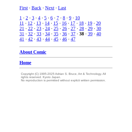
First
·
Back
·
Next
·
Last
1
·
2
·
3
·
4
·
5
·
6
·
7
·
8
·
9
·
10
11
·
12
·
13
·
14
·
15
·
16
·
17
·
18
·
19
·
20
21
·
22
·
23
·
24
·
25
·
26
·
27
·
28
·
29
·
30
31
·
32
·
33
·
34
·
35
·
36
·
37
·
38
·
39
·
40
41
·
42
·
43
·
44
·
45
·
46
·
47
About Comic
Home
Copyright (C) 1995-2025 Adrian S. Bruce, Art & Technology. All
rights reserved. Kyoto Japan.
No reproduction is permitted without explicit written permission.