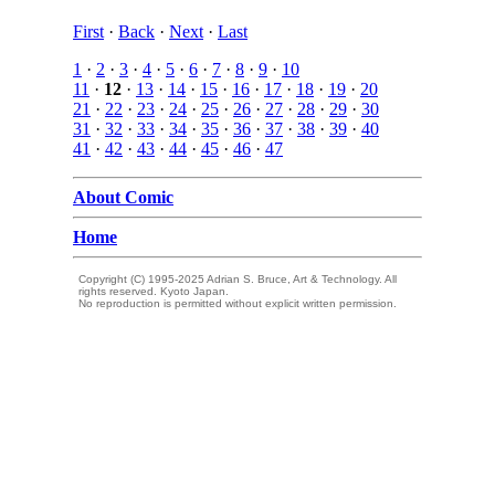
First
·
Back
·
Next
·
Last
1
·
2
·
3
·
4
·
5
·
6
·
7
·
8
·
9
·
10
11
·
12
·
13
·
14
·
15
·
16
·
17
·
18
·
19
·
20
21
·
22
·
23
·
24
·
25
·
26
·
27
·
28
·
29
·
30
31
·
32
·
33
·
34
·
35
·
36
·
37
·
38
·
39
·
40
41
·
42
·
43
·
44
·
45
·
46
·
47
About Comic
Home
Copyright (C) 1995-2025 Adrian S. Bruce, Art & Technology. All
rights reserved. Kyoto Japan.
No reproduction is permitted without explicit written permission.